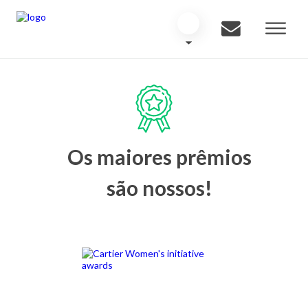
Os maiores prêmios
são nossos!