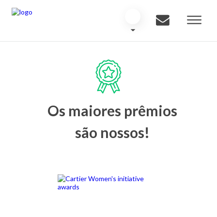
Os maiores prêmios
são nossos!