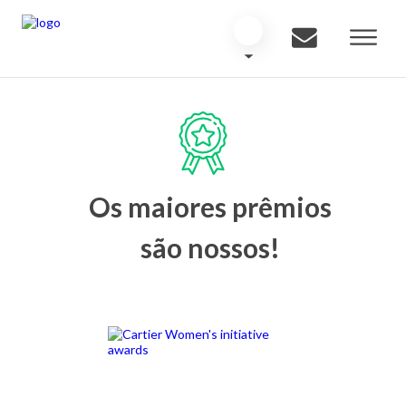
Os maiores prêmios
são nossos!