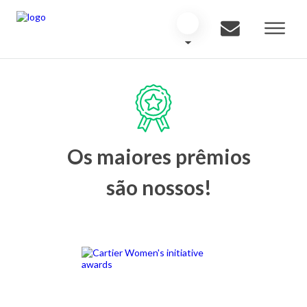
Os maiores prêmios
são nossos!