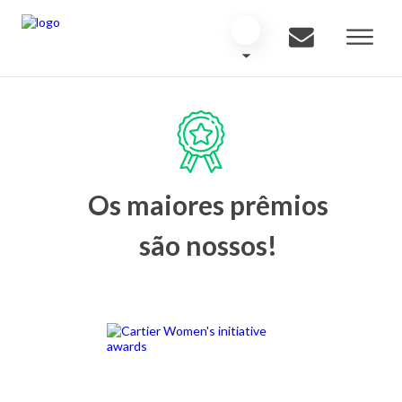
Os maiores prêmios
são nossos!