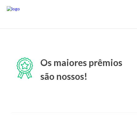
Os maiores prêmios
são nossos!