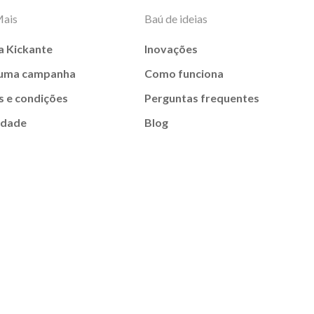
Mais
Baú de ideias
a Kickante
Inovações
 uma campanha
Como funciona
 e condições
Perguntas frequentes
idade
Blog