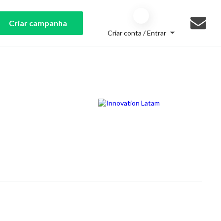
Criar campanha
Criar conta / Entrar