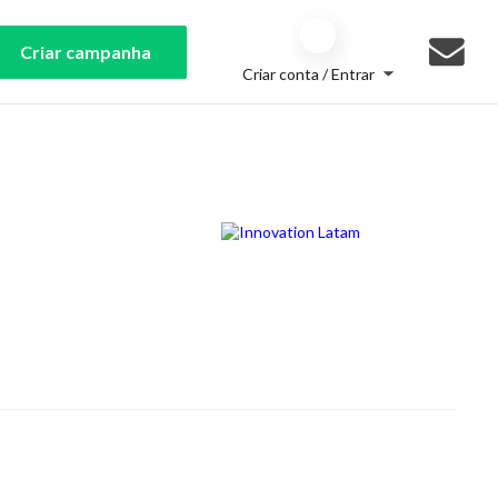
Criar campanha
Criar conta / Entrar