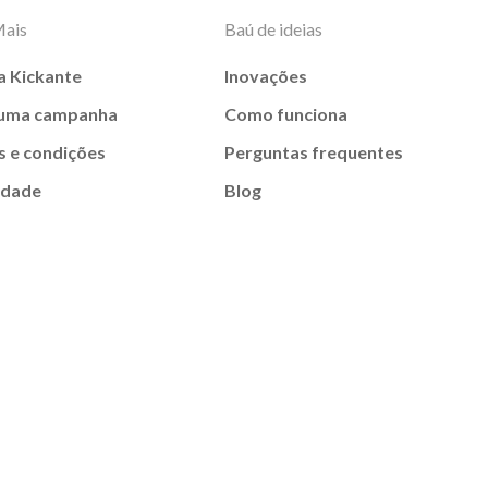
Mais
Baú de ideias
a Kickante
Inovações
 uma campanha
Como funciona
 e condições
Perguntas frequentes
idade
Blog