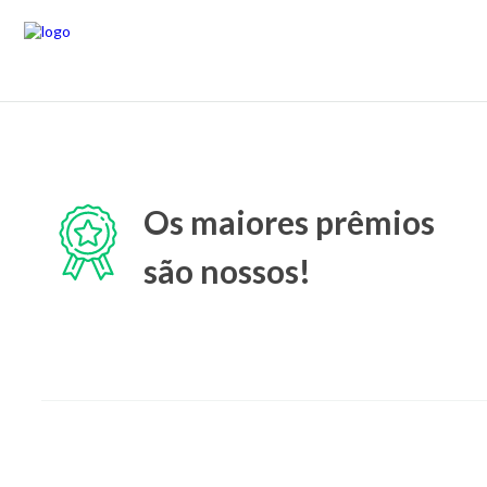
Os maiores prêmios
são nossos!