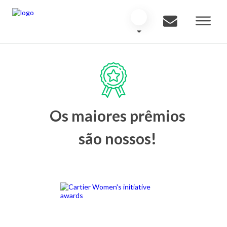
Os maiores prêmios
são nossos!