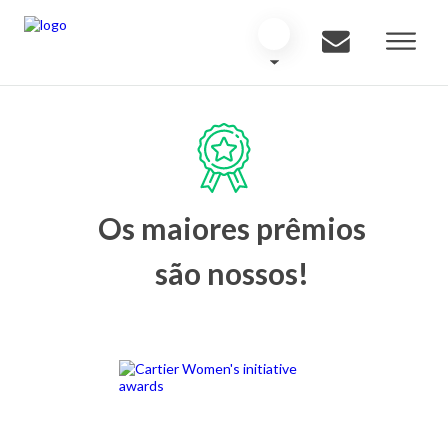
Os maiores prêmios
são nossos!