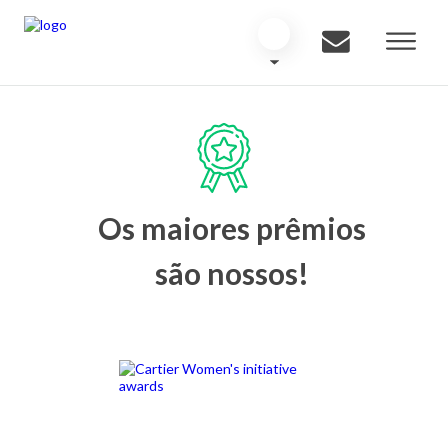
Os maiores prêmios
são nossos!