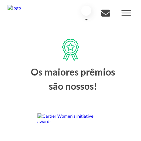
Os maiores prêmios
são nossos!