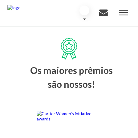
Os maiores prêmios
são nossos!