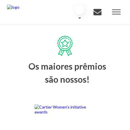
Os maiores prêmios
são nossos!