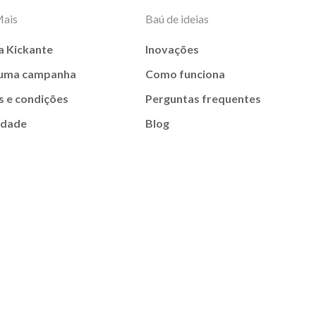
Mais
Baú de ideias
a Kickante
Inovações
 uma campanha
Como funciona
 e condições
Perguntas frequentes
idade
Blog