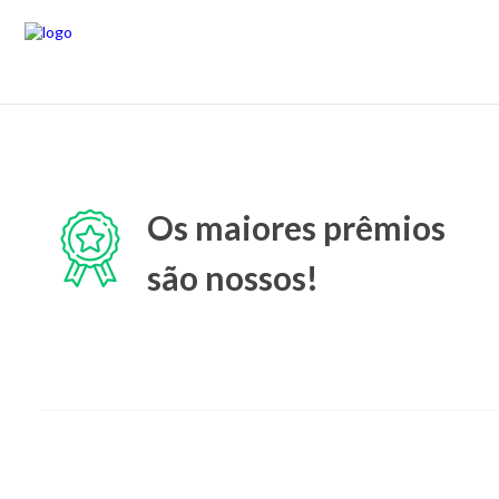
Os maiores prêmios
são nossos!