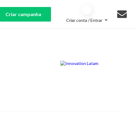
Criar campanha
Criar conta / Entrar