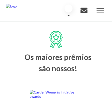
Os maiores prêmios
são nossos!