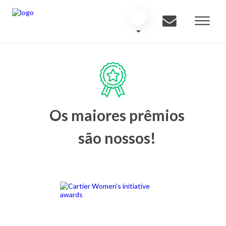
Os maiores prêmios
são nossos!