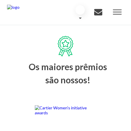
Os maiores prêmios
são nossos!