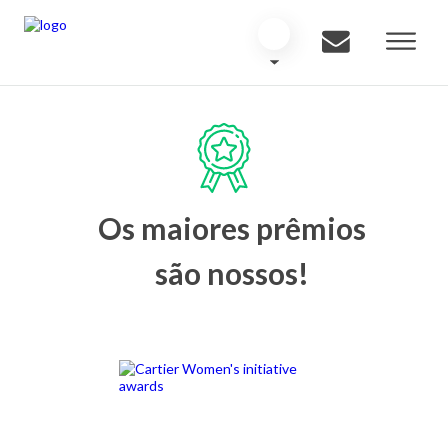
Os maiores prêmios
são nossos!