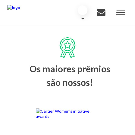
Os maiores prêmios
são nossos!