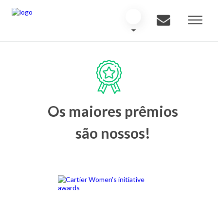
Os maiores prêmios
são nossos!