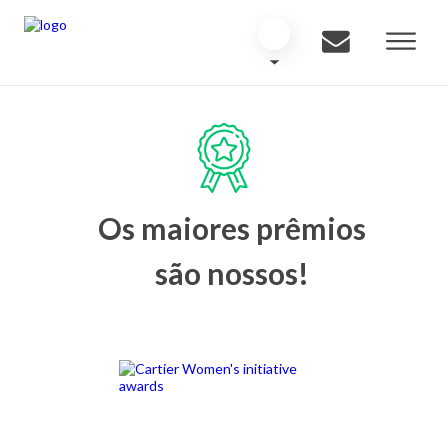
Os maiores prêmios
são nossos!