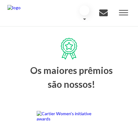
Os maiores prêmios
são nossos!