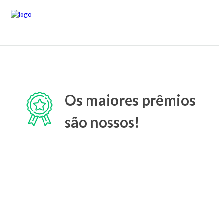
Os maiores prêmios
são nossos!