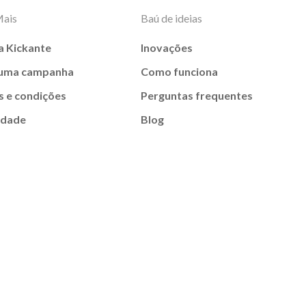
Mais
Baú de ideias
a Kickante
Inovações
 uma campanha
Como funciona
 e condições
Perguntas frequentes
idade
Blog