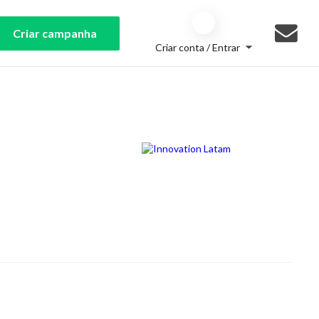
Criar campanha
Criar conta / Entrar