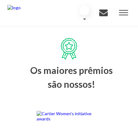
Os maiores prêmios
são nossos!