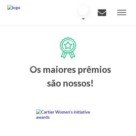
Os maiores prêmios
são nossos!