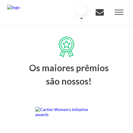
Os maiores prêmios
são nossos!