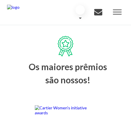
Os maiores prêmios
são nossos!