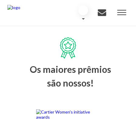
Os maiores prêmios
são nossos!