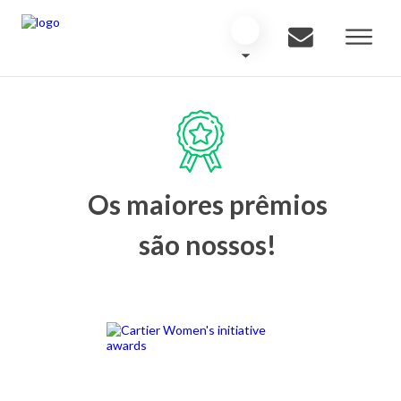
Os maiores prêmios
são nossos!