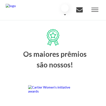
Os maiores prêmios
são nossos!