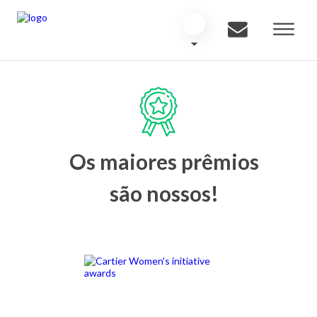
Os maiores prêmios
são nossos!