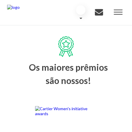
Os maiores prêmios
são nossos!