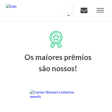
Os maiores prêmios
são nossos!