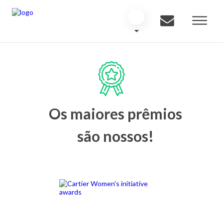
Os maiores prêmios
são nossos!