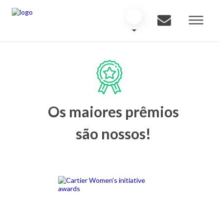
Os maiores prêmios
são nossos!