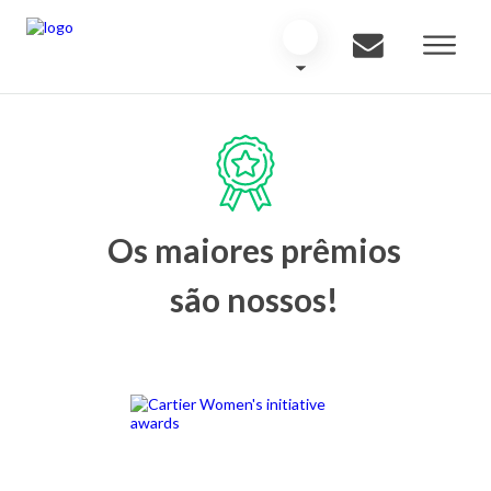
Os maiores prêmios
são nossos!