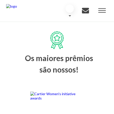
Os maiores prêmios
são nossos!