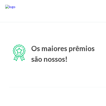
Os maiores prêmios
são nossos!