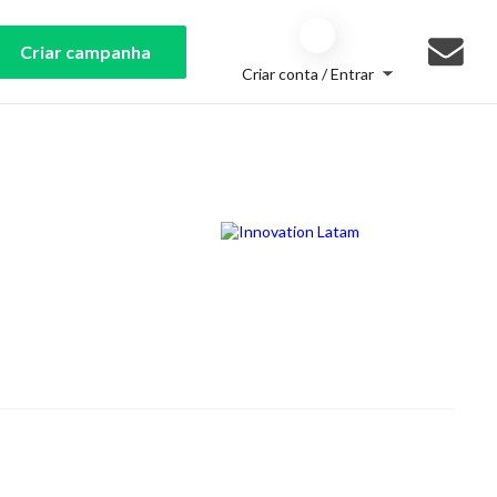
Criar campanha
Criar conta / Entrar