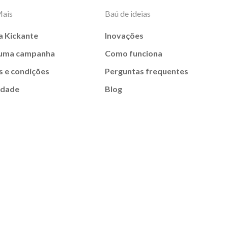
Mais
Baú de ideias
a Kickante
Inovações
 uma campanha
Como funciona
 e condições
Perguntas frequentes
idade
Blog