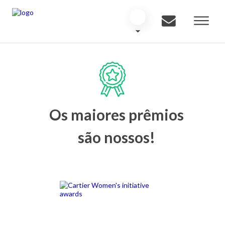
Os maiores prêmios
são nossos!