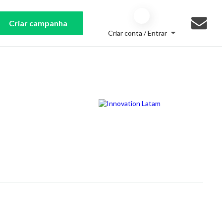
Criar campanha
Criar conta / Entrar