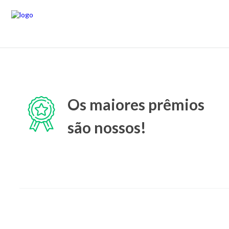
Os maiores prêmios
são nossos!