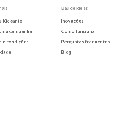
Mais
Baú de ideias
a Kickante
Inovações
 uma campanha
Como funciona
 e condições
Perguntas frequentes
idade
Blog