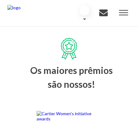
Os maiores prêmios
são nossos!