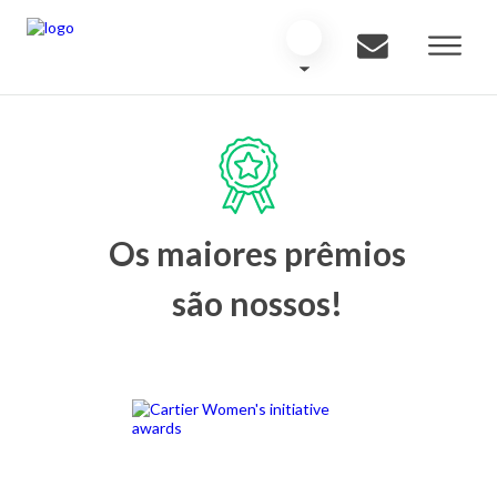
Os maiores prêmios
são nossos!