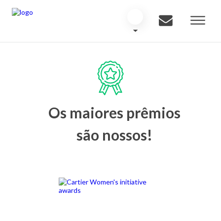
Os maiores prêmios
são nossos!