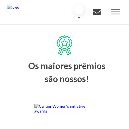
Os maiores prêmios
são nossos!