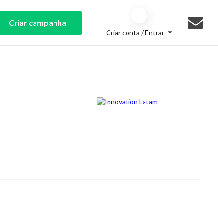
Criar campanha
Criar conta / Entrar