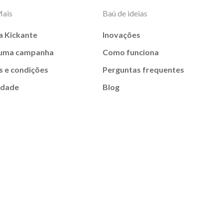
Mais
Baú de ideias
a Kickante
Inovações
 uma campanha
Como funciona
 e condições
Perguntas frequentes
idade
Blog