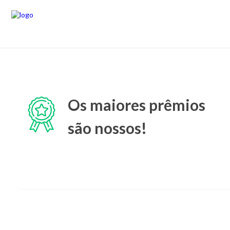
Os maiores prêmios
são nossos!