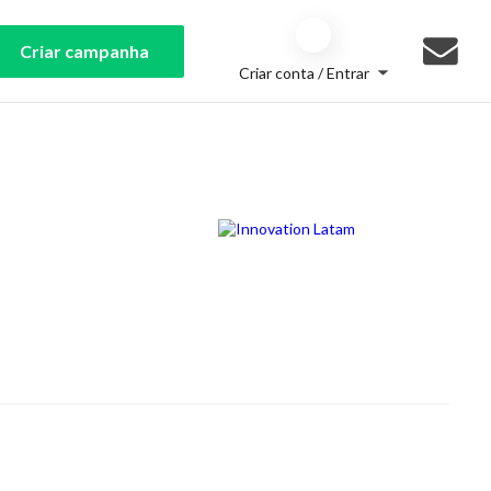
Criar campanha
Criar conta / Entrar