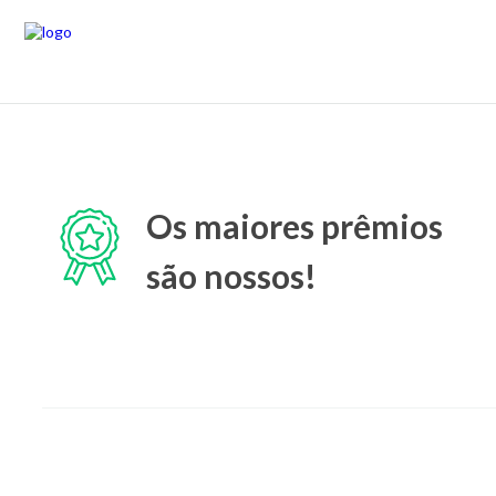
Os maiores prêmios
são nossos!