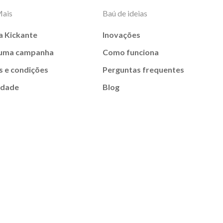
Mais
Baú de ideias
a Kickante
Inovações
 uma campanha
Como funciona
 e condições
Perguntas frequentes
idade
Blog