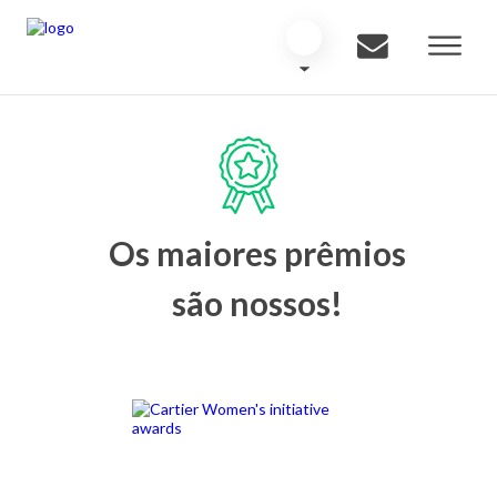
Os maiores prêmios
são nossos!