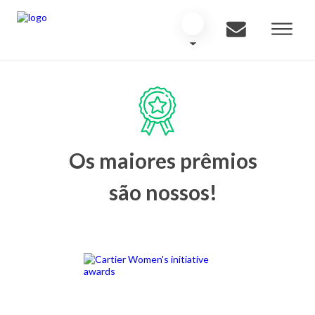
Os maiores prêmios
são nossos!