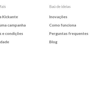
Mais
Baú de ideias
a Kickante
Inovações
 uma campanha
Como funciona
 e condições
Perguntas frequentes
idade
Blog