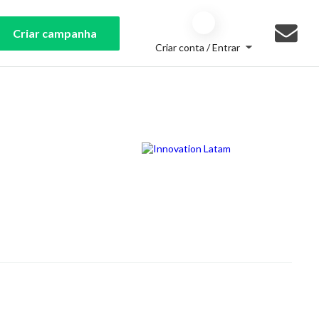
Criar campanha
Criar conta / Entrar