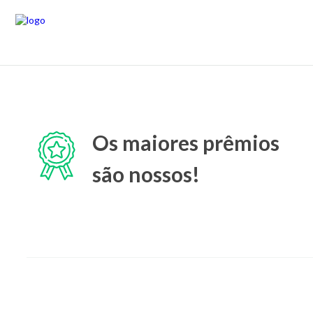
Os maiores prêmios
são nossos!