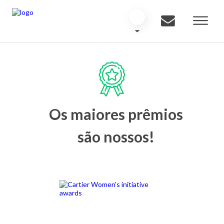
Os maiores prêmios
são nossos!